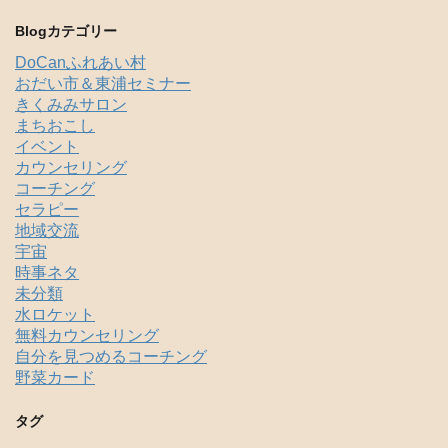
Blogカテゴリー
DoCanふれあい村
おだい市＆東浦セミナー
きくみみサロン
まちおこし
イベント
カウンセリング
コーチング
セラピー
地域交流
宇宙
時事ネタ
未分類
水ロケット
無料カウンセリング
自分を見つめるコーチング
野菜カード
タグ