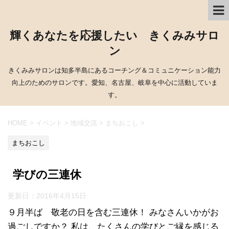
輝くあなたを応援したい きくみみサロ
ン
きくみみサロンは知多半島にあるコーチング＆コミュニケーション能力
向上のためのサロンです。愛知、名古屋、岐阜を中心に活動していま
す。
HOME
>
イベント
>
地域交流
>
まちおこし
>
まちおこし
学びの三連休
更新日：
2016年4月15日
９月半ば 敬老の日を含む三連休！ みなさんいかがお
過ごしですか？ 私は、たくさんの学びとご縁を感じる