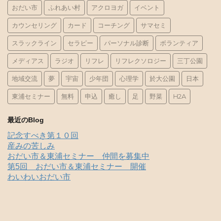
おだい市
ふれあい村
アクロヨガ
イベント
カウンセリング
カード
コーチング
サマセミ
スラックライン
セラピー
パーソナル診断
ボランティア
メディアス
ラジオ
リフレ
リフレクソロジー
三丁公園
地域交流
夢
宇宙
少年団
心理学
於大公園
日本
東浦セミナー
無料
申込
癒し
足
野菜
H2A
最近のBlog
記念すべき第１０回
産みの苦しみ
おだい市＆東浦セミナー 仲間を募集中
第5回 おだい市＆東浦セミナー 開催
わいわいおだい市