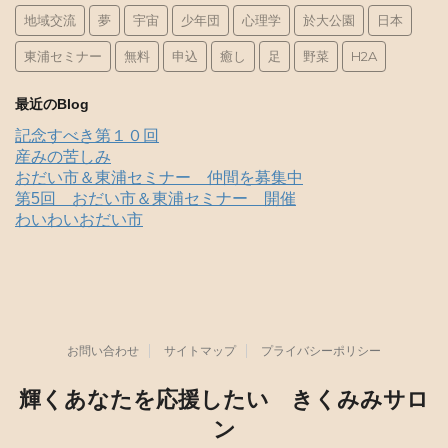
地域交流
夢
宇宙
少年団
心理学
於大公園
日本
東浦セミナー
無料
申込
癒し
足
野菜
H2A
最近のBlog
記念すべき第１０回
産みの苦しみ
おだい市＆東浦セミナー 仲間を募集中
第5回 おだい市＆東浦セミナー 開催
わいわいおだい市
お問い合わせ
サイトマップ
プライバシーポリシー
輝くあなたを応援したい きくみみサロ
ン