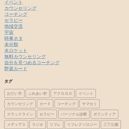
イベント
カウンセリング
コーチング
セラピー
地域交流
宇宙
時事ネタ
未分類
水ロケット
無料カウンセリング
自分を見つめるコーチング
野菜カード
タグ
おだい市
ふれあい村
アクロヨガ
イベント
カウンセリング
カード
コーチング
サマセミ
スラックライン
セラピー
パーソナル診断
ボランティア
メディアス
ラジオ
リフレ
リフレクソロジー
三丁公園