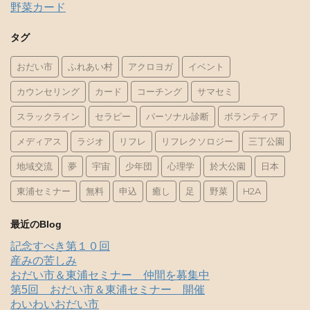
野菜カード
タグ
おだい市
ふれあい村
アクロヨガ
イベント
カウンセリング
カード
コーチング
サマセミ
スラックライン
セラピー
パーソナル診断
ボランティア
メディアス
ラジオ
リフレ
リフレクソロジー
三丁公園
地域交流
夢
宇宙
少年団
心理学
於大公園
日本
東浦セミナー
無料
申込
癒し
足
野菜
H2A
最近のBlog
記念すべき第１０回
産みの苦しみ
おだい市＆東浦セミナー 仲間を募集中
第5回 おだい市＆東浦セミナー 開催
わいわいおだい市