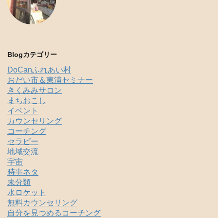
Blogカテゴリー
DoCanふれあい村
おだい市＆東浦セミナー
きくみみサロン
まちおこし
イベント
カウンセリング
コーチング
セラピー
地域交流
宇宙
時事ネタ
未分類
水ロケット
無料カウンセリング
自分を見つめるコーチング