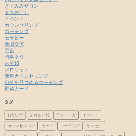
きくみみサロン
まちおこし
イベント
カウンセリング
コーチング
セラピー
地域交流
宇宙
時事ネタ
未分類
水ロケット
無料カウンセリング
自分を見つめるコーチング
野菜カード
タグ
おだい市
ふれあい村
アクロヨガ
イベント
カウンセリング
カード
コーチング
サマセミ