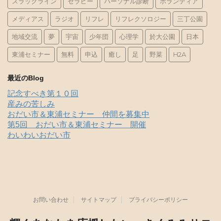
スラックライン
セラピー
パーソナル診断
ボランティア
メディアス
ラジオ
リフレ
リフレクソロジー
三丁公園
地域交流
夢
宇宙
少年団
心理学
於大公園
日本
東浦セミナー
無料
申込
癒し
足
野菜
H2A
最近のBlog
記念すべき第１０回
産みの苦しみ
おだい市＆東浦セミナー 仲間を募集中
第5回 おだい市＆東浦セミナー 開催
わいわいおだい市
お問い合わせ
サイトマップ
プライバシーポリシー