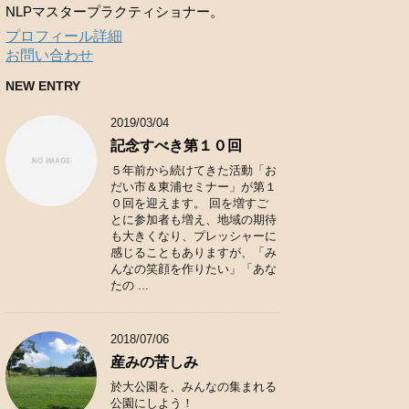
NLPマスタープラクティショナー。
プロフィール詳細
お問い合わせ
NEW ENTRY
2019/03/04
記念すべき第１０回
５年前から続けてきた活動「お
だい市＆東浦セミナー」が第１
０回を迎えます。 回を増すご
とに参加者も増え、地域の期待
も大きくなり、プレッシャーに
感じることもありますが、「み
んなの笑顔を作りたい」「あな
たの ...
2018/07/06
産みの苦しみ
於大公園を、みんなの集まれる
公園にしよう！