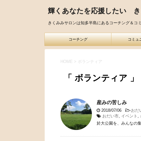
輝くあなたを応援したい 
きくみみサロンは知多半島にあるコーチング＆コ
コーチング
コミュ
HOME
>
ボランティア
「 ボランティア 」
産みの苦しみ
2018/07/06
-
おだ
おだい市
,
イベント
,
於大公園を、みんなの