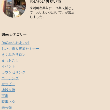
わいわいおだい市
東浦町産業祭に、企業支援とし
て「わいわいおだい市」が出店
しました。
Blogカテゴリー
DoCanふれあい村
おだい市＆東浦セミナー
きくみみサロン
まちおこし
イベント
カウンセリング
コーチング
セラピー
地域交流
宇宙
時事ネタ
未分類