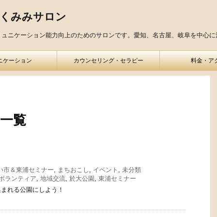
きくみみサロン
ミュニケーション能力向上のためのサロンです。愛知、名古屋、岐阜を中心に
ニケーション
カウンセリング・セラピー
料金・ア
 一覧
い市＆東浦セミナー
,
まちおこし
,
イベント
,
未分類
ボランティア
,
地域交流
,
於大公園
,
東浦セミナー
集まれる公園にしよう！