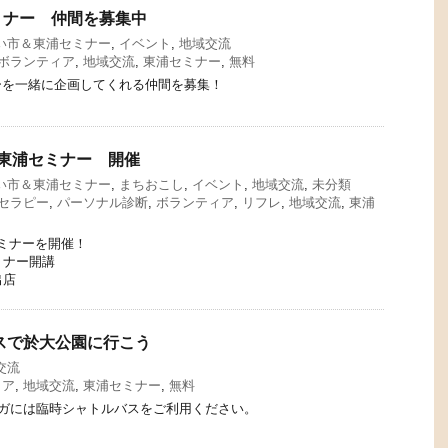
ミナー 仲間を募集中
い市＆東浦セミナー
,
イベント
,
地域交流
ボランティア
,
地域交流
,
東浦セミナー
,
無料
ーを一緒に企画してくれる仲間を募集！
東浦セミナー 開催
い市＆東浦セミナー
,
まちおこし
,
イベント
,
地域交流
,
未分類
セラピー
,
パーソナル診断
,
ボランティア
,
リフレ
,
地域交流
,
東浦
ミナーを開催！
ミナー開講
出店
バスで於大公園に行こう
交流
ィア
,
地域交流
,
東浦セミナー
,
無料
ヨガには臨時シャトルバスをご利用ください。