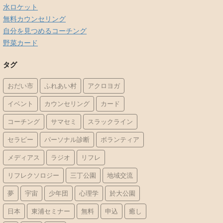
水ロケット
無料カウンセリング
自分を見つめるコーチング
野菜カード
タグ
おだい市
ふれあい村
アクロヨガ
イベント
カウンセリング
カード
コーチング
サマセミ
スラックライン
セラピー
パーソナル診断
ボランティア
メディアス
ラジオ
リフレ
リフレクソロジー
三丁公園
地域交流
夢
宇宙
少年団
心理学
於大公園
日本
東浦セミナー
無料
申込
癒し