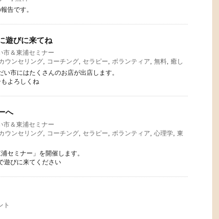
の報告です。
市に遊びに来てね
い市＆東浦セミナー
カウンセリング
,
コーチング
,
セラピー
,
ボランティア
,
無料
,
癒し
、おだい市にはたくさんのお店が出店します。
ーもよろしくね
ナーへ
い市＆東浦セミナー
カウンセリング
,
コーチング
,
セラピー
,
ボランティア
,
心理学
,
東
東浦セミナー」を開催します。
まで遊びに来てください
ント