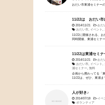
おだい市東浦セミナー
11/22は おだい
2014/11/21
-
おだ
おだい市
,
イベント
,
11/22に開催される
同時開催、東浦セミナ
11/22は東浦セミ
2014/11/21
-
おだ
おだい市
,
イベント
,
浦セミナー
,
無料
企画から携わってる「
11/22は、ぜひ、東浦
人が好き♪
2014/07/18
-
イベ
ボランティア