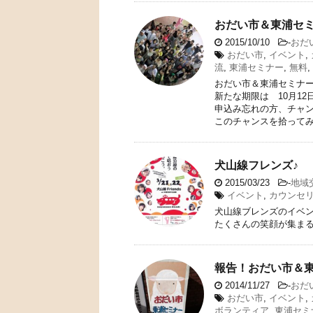
おだい市＆東浦セ
2015/10/10
-
おだ
おだい市
,
イベント
,
流
,
東浦セミナー
,
無料
,
おだい市＆東浦セミナ
新たな期限は 10月12
申込み忘れの方、チャ
このチャンスを拾って
犬山線フレンズ♪
2015/03/23
-
地域
イベント
,
カウンセ
犬山線ブレンズのイベン
たくさんの笑顔が集ま
報告！おだい市＆
2014/11/27
-
おだ
おだい市
,
イベント
,
ボランティア
,
東浦セミ