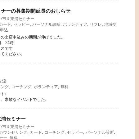
ミナーの募集期間延長のおしらせ
い市＆東浦セミナー
カード
,
セラピー
,
パーソナル診断
,
ボランティア
,
リフレ
,
地域交
申込
ーの出店申込みの期間が伸びました。
日 24時
ンスです
みてください。
交流
リング
,
コーチング
,
ボランティア
,
無料
ト♪
る、素敵なイベントでした。
東浦セミナー
い市＆東浦セミナー
カウンセリング
,
カード
,
コーチング
,
セラピー
,
パーソナル診断
,
ナー
,
無料