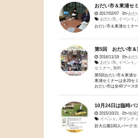
おだい市＆東浦セ
2017/02/07
-
おだ
おだい市
,
イベント
,
おだい市＆東浦セミナ
第5回 おだい市＆
2016/11/19
-
おだ
おだい市
,
イベント
,
セミナー
,
無料
第5回おだい市＆東浦セ
東浦セミナーは全20セ
おだい市は全40ブース
10月24日は臨時
2015/10/21
-
地域
イベント
,
ボランテ
於大公園100人パーク