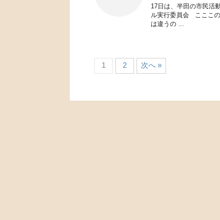
17日は、半田の市民活
ル実行委員会 こここ
は違うの ...
1
2
次へ »